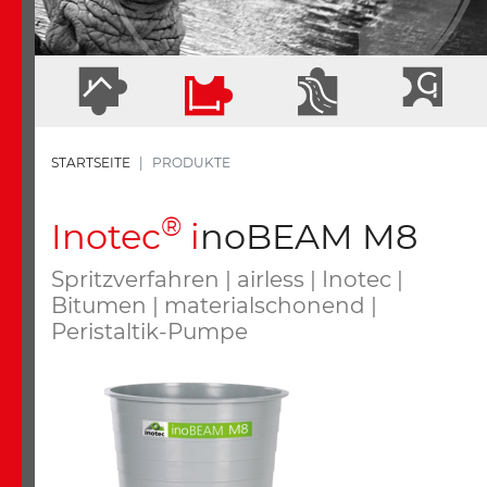
STARTSEITE
PRODUKTE
®
I
notec
i
noBEAM M8
Spritzverfahren | airless | Inotec |
Bitumen | materialschonend |
Peristaltik-Pumpe