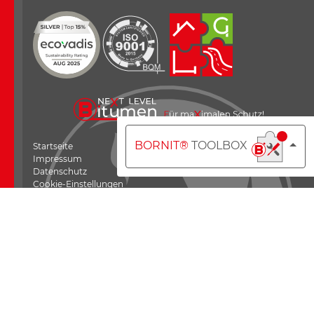
BORNIT®
TOOLBOX
Startseite
Impressum
Datenschutz
Cookie-Einstellungen
Allgemeine Geschäftsbedingungen
BORNIT_filebox
Copyright © 2025 BORNIT-Werk Aschenborn GmH -
Bautenschutz- und Straßenbauprodukte - Next Level Bitumen.
Alle Rechte vorbehalten.