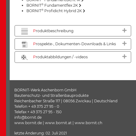
®
BORNIT
Fundamentflex 2K
®
BORNIT
Profidicht Hybrid 2K
P
roduktbeschreibung
P
rospekte-, Dokumenten-Downloads & Links
P
roduktabbildungen / -videos
BORNIT-Werk Aschenborn GmbH
Bautenschutz- und Straßenbauprodukte
Reichenbacher Straße 117 | 08056 Zwickau | Deutschland
Telefon + 49 375 27 95 - 0
Telefax + 49 375 27 95 - 150
info@bornit.de
www.bornit.de | www.bornit.at | www.bornit.ch
letzte Änderung: 02. Juli 2021