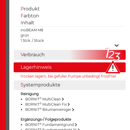
P
rodukt
F
arbton
I
nhalt
inoBEAM M8
grün
1 Stck. / Stück
V
erbrauch
Lagerhinweis
trocken lagern, bei gefüller Pumpe unbedingt frostfrei!
S
ystemprodukte
Reinigung
®
BORNIT
MultiClean
®
BORNIT
MultiClean Fix
®
BORNIT
Bitumenreiniger
Ergänzungs-/ Folgeprodukte
®
BORNIT
Fundamentgrund
®
BORNIT
Fundamentdicht 1K