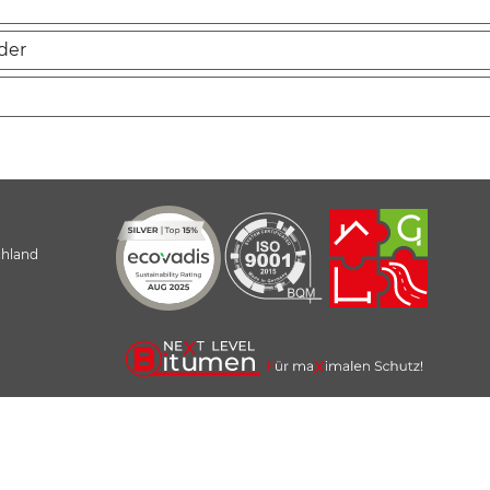
lder
chland
k Aschenborn GmH - Bautenschutz- und Straßenbauprodukte - Next Level