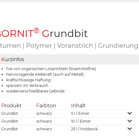
®
B
ORNIT
G
rundbit
itumen | Polymer | Voranstrich | Grundierung 
K
urzinfos
frei von organischen Lösemitteln (lösemittelfrei)
hervorragende Klebkraft (auch auf Metall)
kraftschlüssige Haftung
sparsam im Verbrauch
wiederverschließbares Gebinde
P
rodukt
F
arbton
I
nhalt
Grundbit
schwarz
5 l / Eimer
Grundbit
schwarz
10 l / Eimer
Grundbit
schwarz
25 l / Hobbock