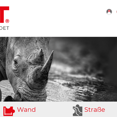
W
and
S
traße