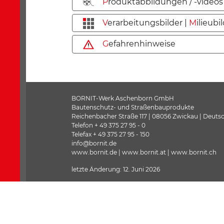
P
roduktabbildungen / -videos
V
erarbeitungsbilder |
M
ilieubi
G
efahrenhinweise
BORNIT-Werk Aschenborn GmbH
Bautenschutz- und Straßenbauprodukte
Reichenbacher Straße 117 | 08056 Zwickau | Deuts
Telefon + 49 375 27 95 - 0
Telefax + 49 375 27 95 - 150
info@bornit.de
www.bornit.de | www.bornit.at | www.bornit.ch
letzte Änderung: 12. Juni 2026
Copyright © 2025 BORNIT-Wer