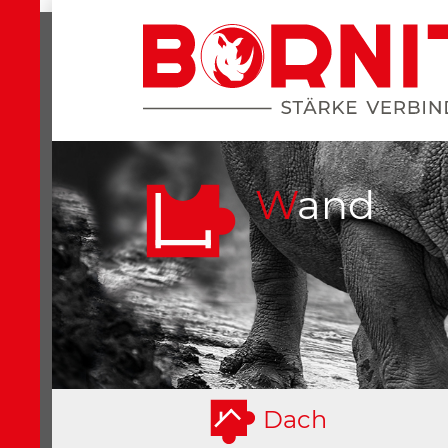
Wand
D
ach