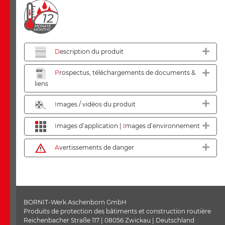
D
escription du produit
P
rospectus, téléchargements de documents &
liens
I
mages / vidéos du produit
I
mages d’application |
I
mages d’environnement
A
vertissements de danger
BORNIT-Werk Aschenborn GmbH
Produits de protection des bâtiments et construction routière
Reichenbacher Straße 117 | 08056 Zwickau | Deutschland