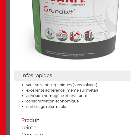
I
nfos rapides
sans solvants organiques (sans solvant)
excellente adhérence (même sur métal)
adhésion homogène et résistante
consommation économique
emballage refermable
P
roduit
T
einte
C
ontenu