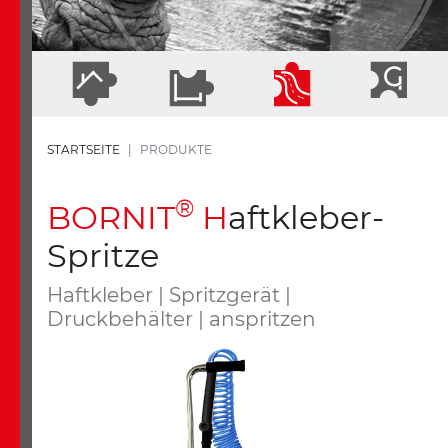
STARTSEITE
PRODUKTE
®
B
ORNIT
H
aftkleber-
Spritze
Haftkleber | Spritzgerät |
Druckbehälter | anspritzen