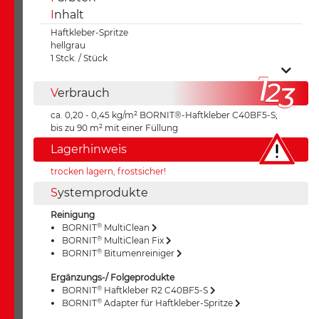
I
nhalt
Haftkleber-Spritze
hellgrau
1 Stck. / Stück
V
erbrauch
ca. 0,20 - 0,45 kg/m² BORNIT®-Haftkleber C40BF5-S;
bis zu 90 m² mit einer Füllung
Lagerhinweis
trocken lagern, frostsicher!
S
ystemprodukte
Reinigung
®
BORNIT
MultiClean
®
BORNIT
MultiClean Fix
®
BORNIT
Bitumenreiniger
Ergänzungs-/ Folgeprodukte
®
BORNIT
Haftkleber R2 C40BF5-S
®
BORNIT
Adapter für Haftkleber-Spritze