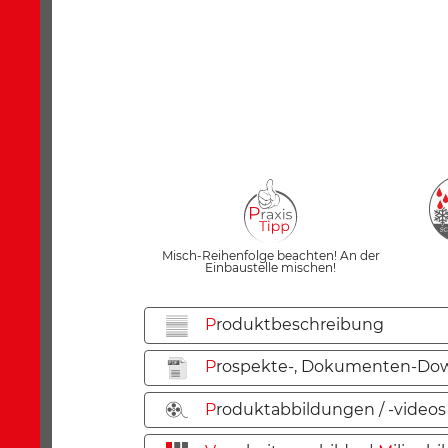
Misch-Reihenfolge beachten! An der
Einbaustelle mischen!
P
roduktbeschreibung
P
rospekte-, Dokumenten-Dow
P
roduktabbildungen / -videos