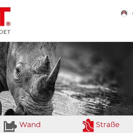
W
and
S
traße