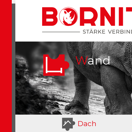
Wand
D
ach