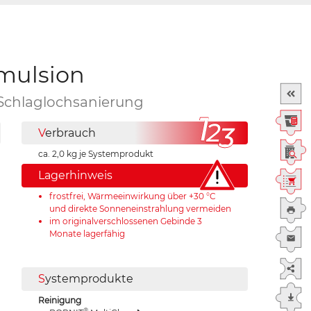
mulsion
 Schlaglochsanierung
V
erbrauch
ca. 2,0 kg je Systemprodukt
Lagerhinweis
frostfrei, Wärmeeinwirkung über +30 °C
und direkte Sonneneinstrahlung vermeiden
im originalverschlossenen Gebinde 3
Monate lagerfähig
S
ystemprodukte
Reinigung
®