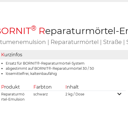
®
B
ORNIT
R
eparaturmörtel-E
itumenemulsion | Reparaturmörtel | Straße |
K
urzinfos
Ersatz für BORNIT®-Reparaturmörtel-System
abgestimmt auf BORNIT®-Reparaturmörtel 30 / 50
lösemittelfrei, kalteinbaufähig
P
rodukt
F
arbton
I
nhalt
Reparaturmö
schwarz
2 kg / Dose
rtel-Emulsion