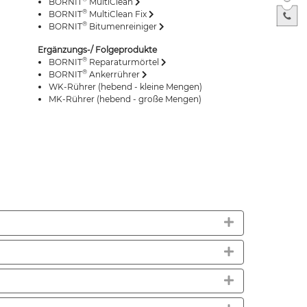
BORNIT
MultiClean
®
BORNIT
MultiClean Fix
®
BORNIT
Bitumenreiniger
Ergänzungs-/ Folgeprodukte
®
BORNIT
Reparaturmörtel
®
BORNIT
Ankerrührer
WK-Rührer (hebend - kleine Mengen)
MK-Rührer (hebend - große Mengen)