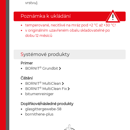
vrstvu).
Poznámka k ukládání
temperované, necitlivé na mráz pod +2 °C až +30 °C!
v originálním uzavřeném obalu skladovatelné po
dobu 12 měsíců
S
ystémové produkty
Primer
®
BORNIT
Grundbit
Čištění
®
BORNIT
MultiClean
®
BORNIT
MultiClean Fix
bitumenreiniger
Doplňkové/následné produkty
glasgittergewebe-58
bornithene-plus