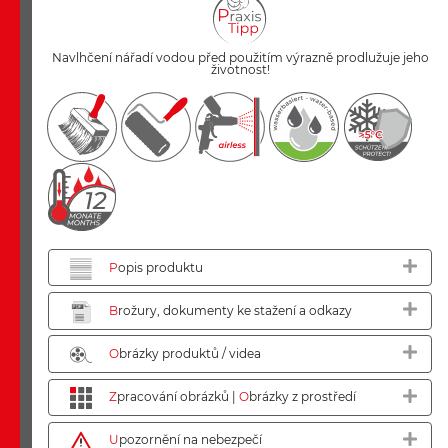
Navlhčení nářadí vodou před použitím výrazně prodlužuje jeho
životnost!
P
opis produktu
B
rožury, dokumenty ke stažení a odkazy
O
brázky produktů / videa
Z
pracování obrázků |
O
brázky z prostředí
U
pozornění na nebezpečí