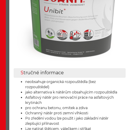
S
tručné informace
neobsahuje organická rozpouštědla (bez
rozpouštědel)
jako alternativa k nátěrům obsahujícím rozpouštědla
Asfaltový nátěr pro renovační práce na asfaltových
krytinách
pro ochranu betonu, omítek a zdiva
Ochranný nátěr proti zemní vlhkosti
Po zředění vodou lze použít i jako základní nátěr
zlepšující přilnavost
Lze natírat štětcem, válečkem i stříkat