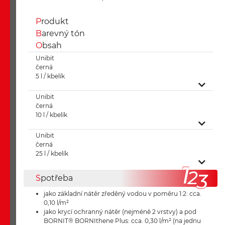
P
rodukt
B
arevný tón
O
bsah
Unibit
černá
5 l / kbelík
Unibit
černá
10 l / kbelík
Unibit
černá
25 l / kbelík
S
potřeba
jako základní nátěr zředěný vodou v poměru 1:2: cca.
0,10 l/m²
jako krycí ochranný nátěr (nejméně 2 vrstvy) a pod
BORNIT® BORNIthene Plus: cca. 0,30 l/m² (na jednu