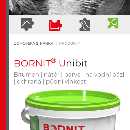
DOMOVSKÁ STRÁNKA
PRODUKTY
®
B
ORNIT
U
nibit
Bitumen | nátěr | barva | na vodní bázi
| ochrana | půdní vlhkost