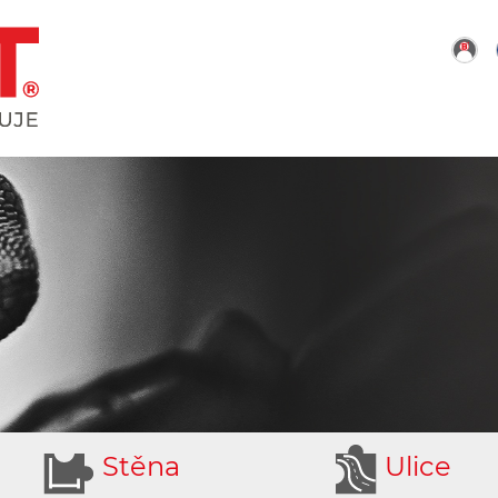
e
S
těna
U
lice