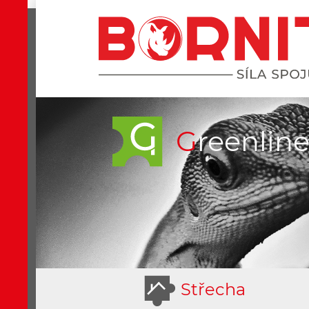
Greenlin
S
třecha