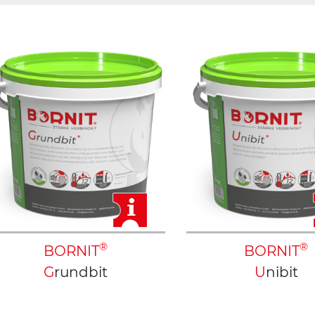
®
®
BORNIT
BORNIT
Grundbit
Unibit