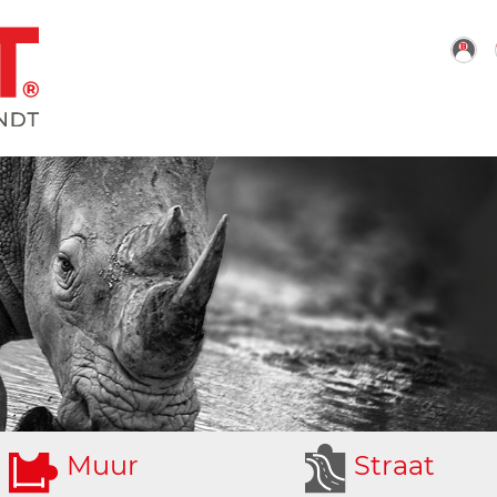
M
uur
S
traat