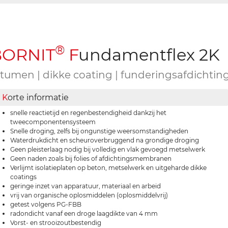
®
B
ORNIT
F
undamentflex 2K
itumen | dikke coating | funderingsafdichti
K
orte informatie
snelle reactietijd en regenbestendigheid dankzij het
tweecomponentensysteem
Snelle droging, zelfs bij ongunstige weersomstandigheden
Waterdrukdicht en scheuroverbruggend na grondige droging
Geen pleisterlaag nodig bij volledig en vlak gevoegd metselwerk
Geen naden zoals bij folies of afdichtingsmembranen
Verlijmt isolatieplaten op beton, metselwerk en uitgeharde dikke
coatings
geringe inzet van apparatuur, materiaal en arbeid
vrij van organische oplosmiddelen (oplosmiddelvrij)
getest volgens PG-FBB
radondicht vanaf een droge laagdikte van 4 mm
Vorst- en strooizoutbestendig