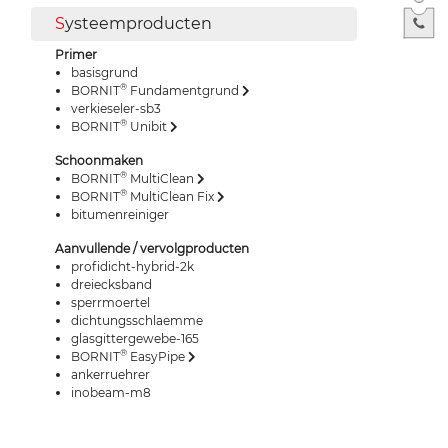
S
ysteemproducten
Primer
basisgrund
®
BORNIT
Fundamentgrund
verkieseler-sb3
®
BORNIT
Unibit
Schoonmaken
®
BORNIT
MultiClean
®
BORNIT
MultiClean Fix
bitumenreiniger
Aanvullende / vervolgproducten
profidicht-hybrid-2k
dreiecksband
sperrmoertel
dichtungsschlaemme
glasgittergewebe-165
®
BORNIT
EasyPipe
ankerruehrer
inobeam-m8