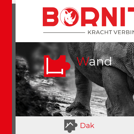
Wand
D
ak