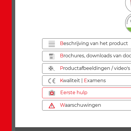
B
eschrijving van het product
B
rochures, downloads van do
P
roductafbeeldingen / video's
K
waliteit |
E
xamens
E
erste hulp
W
aarschuwingen