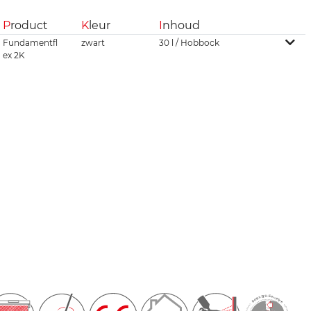
P
roduct
K
leur
I
nhoud
Fundamentfl
zwart
30 l / Hobbock
ex 2K