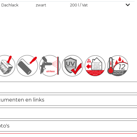
Dachlack
zwart
200 l / Vat
cumenten en links
to's