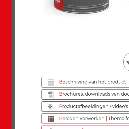
B
eschrijving van het product
B
rochures, downloads van do
P
roductafbeeldingen / video's
B
eelden verwerken |
T
hema fo