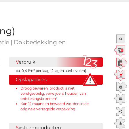
ing)
vatie | Dakbedekking en
V
erbruik
ca. 0,4 l/m² per laag (2 lagen aanbevolen)
Opslagadvies
Droog bewaren, product is niet
vorstgevoelig, verwijderd houden van
ontstekingsbronnen!
Kan 12 maanden bewaard worden in de
originele verzegelde verpakking
S
ysteemproducten