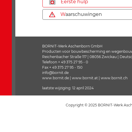
E
erste hulp
W
aarschuwingen
BORNIT-Werk Aschenborn GmbH
Producten voor bouwbescherming en wegenbou
Reichenbacher Straße 117 | 08056 Zwickau | Deuts
Telefoon + 49 375 27 95 - 0
Fax + 49 375 27 95 - 150
info@bornit.de
www.bornit.de | www.bornit.at | www.bornit.ch
laatste wijziging: 12 april 2024
Copyright © 2025 BORNIT-Werk Asch