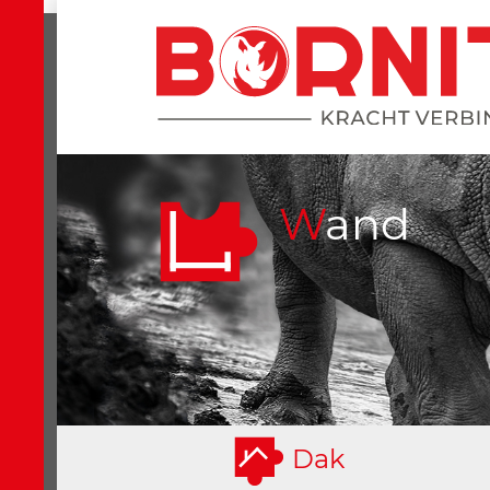
Wand
D
ak