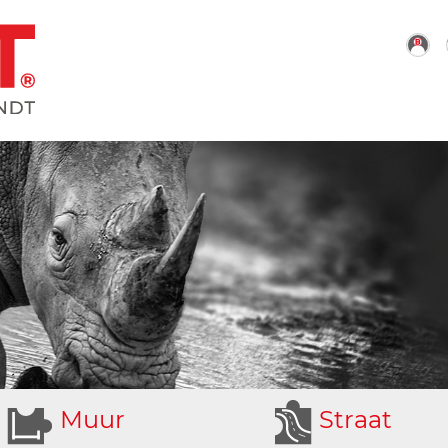
M
uur
S
traat