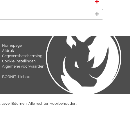
Homepage
Afdruk
Gegevensbescherming
Cookie-instellingen
Algemene voorwaarden
BORNIT_filebox
evel Bitumen. Alle rechten voorbehouden.