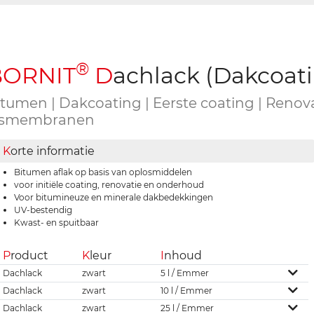
®
B
ORNIT
D
achlack (Dakcoat
itumen | Dakcoating | Eerste coating | Reno
asmembranen
K
orte informatie
Bitumen aflak op basis van oplosmiddelen
voor initiële coating, renovatie en onderhoud
Voor bitumineuze en minerale dakbedekkingen
UV-bestendig
Kwast- en spuitbaar
P
roduct
K
leur
I
nhoud
Dachlack
zwart
5 l / Emmer
Dachlack
zwart
10 l / Emmer
Dachlack
zwart
25 l / Emmer