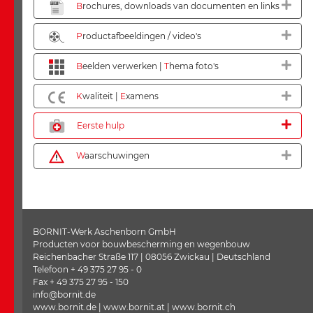
B
rochures, downloads van documenten en links
P
roductafbeeldingen / video's
B
eelden verwerken |
T
hema foto's
K
waliteit |
E
xamens
E
erste hulp
W
aarschuwingen
BORNIT-Werk Aschenborn GmbH
Producten voor bouwbescherming en wegenbouw
Reichenbacher Straße 117 | 08056 Zwickau | Deutschland
Telefoon + 49 375 27 95 - 0
Fax + 49 375 27 95 - 150
info@bornit.de
www.bornit.de | www.bornit.at | www.bornit.ch