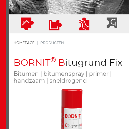
HOMEPAGE
PRODUCTEN
®
B
ORNIT
B
itugrund Fix
Bitumen | bitumenspray | primer |
handzaam | sneldrogend