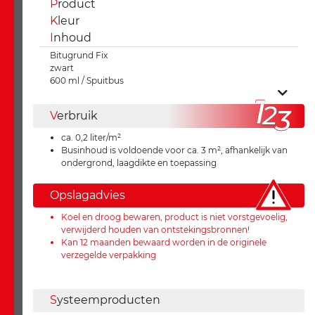
P
roduct
K
leur
I
nhoud
Bitugrund Fix
zwart
600 ml / Spuitbus
V
erbruik
ca. 0,2 liter/m²
Businhoud is voldoende voor ca. 3 m², afhankelijk van
ondergrond, laagdikte en toepassing
Opslagadvies
Koel en droog bewaren, product is niet vorstgevoelig,
verwijderd houden van ontstekingsbronnen!
Kan 12 maanden bewaard worden in de originele
verzegelde verpakking
S
ysteemproducten