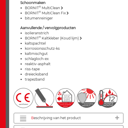
Schoonmaken
®
BORNIT
MultiClean
®
BORNIT
MultiClean Fix
bitumenreiniger
Aanvullende / vervolgproducten
isolieranstrich
®
BORNIT
Kaltkleber (Koud lijm)
kaltspachtel
korrosionsschutz-ks
kaltmischgut
schlagloch-ex
reaktiv-asphalt
riss-tape
dreiecksband
trapezband
B
eschrijving van het product